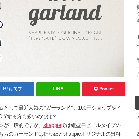
はてブ
LINE
Pocket
ムとして最近人気の
“ガーランド”
。100円ショップやイ
IYする方も多いのでは？
ンが一般的ですが、
shappie
では縦型モビールタイプの
らのガーランドは折り紙とshappieオリジナルの無料