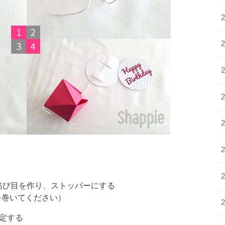
）
結び目を作り、ストッパーにする
を巻いてください）
固定する