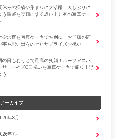
夏休みの帰省や集まりに大活躍！久しぶりに
会う親戚を笑顔にする思い出共有の写真ケー
キ
七夕の夜を写真ケーキで特別に！お子様の願
い事や思い出をのせたサプライズお祝い
雨の日もおうちで最高の笑顔！ハーフアニバ
ーサリーや100日祝いを写真ケーキで盛り上げ
よう
アーカイブ
2026年8月
2026年7月