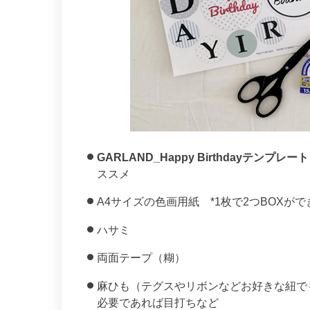
GARLAND_Happy Birthdayテンプレート
ススメ
A4サイズの色画用紙 *1枚で2つBOXが
ハサミ
両面テープ（糊）
麻ひも（テグスやリボンなどお好きな紐で
必要であれば目打ちなど