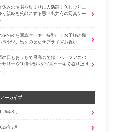
夏休みの帰省や集まりに大活躍！久しぶりに
会う親戚を笑顔にする思い出共有の写真ケー
キ
七夕の夜を写真ケーキで特別に！お子様の願
い事や思い出をのせたサプライズお祝い
雨の日もおうちで最高の笑顔！ハーフアニバ
ーサリーや100日祝いを写真ケーキで盛り上げ
よう
アーカイブ
2026年8月
2026年7月