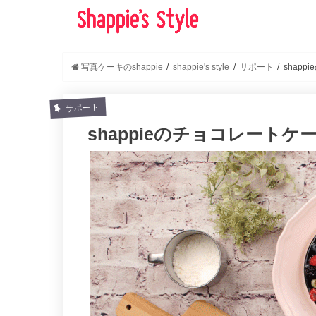
写真ケーキのshappie
shappie's style
サポート
shap
サポート
shappieのチョコレート