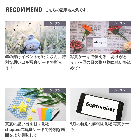
RECOMMEND
こちらの記事も人気です。
シーズン
シーズン
年の瀬はイベントがたくさん。特
写真ケーキで伝える「ありがと
別な思い出を写真ケーキで彩ろ
う」〜母の日の贈り物に想いを込
う！
めて〜
シーズン
シーズン
真夏の思い出を甘く彩る！
9月の特別な瞬間を彩る写真ケー
shappieの写真ケーキで特別な瞬
キ
間をより美味しく