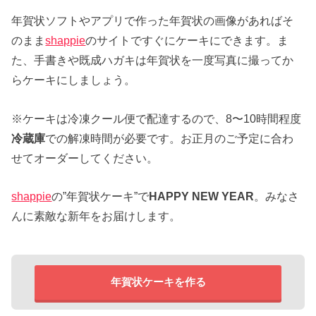
年賀状ソフトやアプリで作った年賀状の画像があればそ
のまま
shappie
のサイトですぐにケーキにできます。ま
た、手書きや既成ハガキは年賀状を一度写真に撮ってか
らケーキにしましょう。
※ケーキは冷凍クール便で配達するので、8〜10時間程度
冷蔵庫
での解凍時間が必要です。お正月のご予定に合わ
せてオーダーしてください。
shappie
の”年賀状ケーキ”で
HAPPY NEW YEAR
。みなさ
んに素敵な新年をお届けします。
年賀状ケーキを作る