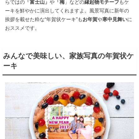
らではの
「富士山」
や
「梅
」などの
縁起物モチーフ
もケ
ーキを鮮やかに演出してくれますよ。風景写真に新年の
挨拶を載せた粋な“年賀状ケーキ”も
お年賀
や
寒中見舞い
に
おススメです。
みんなで美味しい、家族写真の年賀状ケ
ーキ