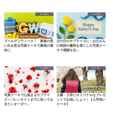
シーズン
シーズン
ゴールデンウィーク！ 家族の思
父の日のサプライズに！お父さん
い出を彩る写真ケーキで最高の連
の笑顔や趣味を形にした写真ケー
休に
キで感謝を伝…
シーズン
シーズン
写真ケーキで心温まるサプライ
入園・入学にオリジナルなプレゼ
ズ！バレンタインまでに知ってお
ントでお祝いしよう！【入学祝い
きたいオーダー…
ケーキ】