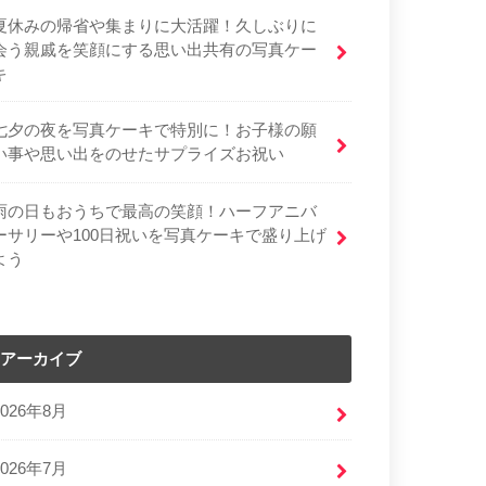
夏休みの帰省や集まりに大活躍！久しぶりに
会う親戚を笑顔にする思い出共有の写真ケー
キ
七夕の夜を写真ケーキで特別に！お子様の願
い事や思い出をのせたサプライズお祝い
雨の日もおうちで最高の笑顔！ハーフアニバ
ーサリーや100日祝いを写真ケーキで盛り上げ
よう
アーカイブ
2026年8月
2026年7月